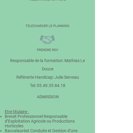
TELECHARGER LE PLANNING
PRENDRE RDV
Responsable de la formation: Mathias Le
Douce
Référente Handicap: Julie Serveau
Tel:
05.49.35.84.18
ADMISSION
Etre titulaire :
Brevet Professionnel Responsable
d’Exploitation Agricole ou Productions
Horticoles
Baccalauréat Conduite et Gestion d’une