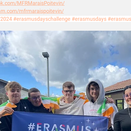
ok.com/MFRMaraisPoitevin/
am.com/mfrmaraispoitevin/
a2024
#erasmusdayschallenge
#erasmusdays
#erasmus